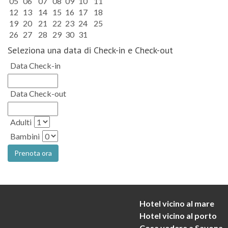
05
06
07
08
09
10
11
12
13
14
15
16
17
18
19
20
21
22
23
24
25
26
27
28
29
30
31
Seleziona una data di Check-in e Check-out
Data Check-in
Data Check-out
Adulti
Bambini
Hotel vicino al mare
Hotel vicino al porto
Cosa vedere a Savona